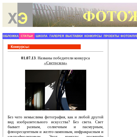
ОБЛОЖКА
СТАТЬИ
ШКОЛА
ГАЛЕРЕЯ
ВЫСТАВКИ
КОНКУРСЫ
ПРОЕКТЫ
ФОТОКЛУ
Конкурсы:
01.07.13
. Названы победители конкурса
«Светосила»
Без чего немыслима фотография, как и любой другой
вид изобразительного искусства? Без света. Свет
бывает разным, солнечным и пасмурным,
флюоресцентным и желто-ламповым, инфракрасным и
ультрафиолетовым. Этот конкурс посвящён