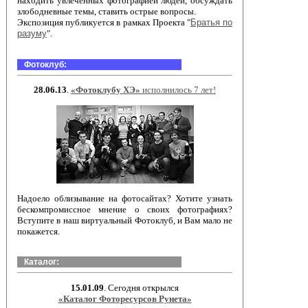
находить увлеченных фотографией людей, обсуждать
злободневные темы, ставить острые вопросы.
Экспозиция публикуется в рамках Проекта "
Братья по
разуму
".
Фотоклуб:
28.06.13
.
«Фотоклубу ХЭ»
исполнилось 7 лет!
Надоело облизывание на фотосайтах? Хотите узнать
бескомпромиссное мнение о своих фотографиях?
Вступите в наш виртуальный Фотоклуб, и Вам мало не
покажется.
Каталог:
15.01.09
. Сегодня открылся
«Каталог Фоторесурсов Рунета»