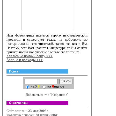
Наш Фотожурнал является строго некоммерческим
проектом и существует только на
добровольные
пожертвования
его читателей, таких же, как и Вы.
Поэтому, если Вам нравится наш ресурс, то Вы можете
принять посильное участие в оплате его хостинга.
Как можно помочь сайту >>>
Баланс и расходы >>>
Поиск:
на
Х
Э
на
Я
ндексе
Добавить сайт в "Избранное"
Статистика:
Сайт основан:
23 мая 2003г
Фотоклуб основан:
28 июня 2006г