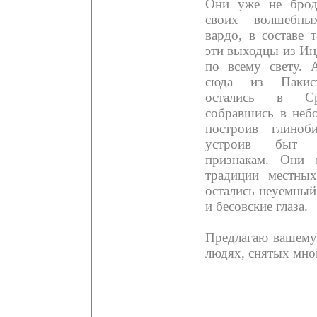
Они уже не брод
своих волшебны
вардо, в составе т
эти выходцы из Ин
по всему свету.
сюда из Пакист
остались в Ср
собравшись в небо
построив глино
устроив быт 
признакам. Они 
традиции местны
остались неуемный
и бесовские глаза.
Предлагаю вашему
людях, снятых мной