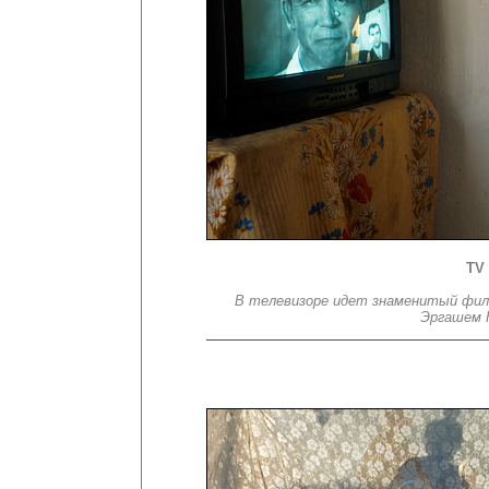
TV
В телевизоре идет знаменитый фил
Эргашем К