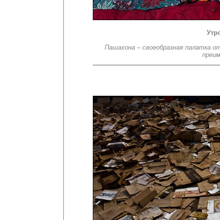
Утр
Пашахона – своеобразная палатка о
преим