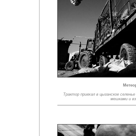
Метео
Трактор приехал в цыганское селень
мешками и в