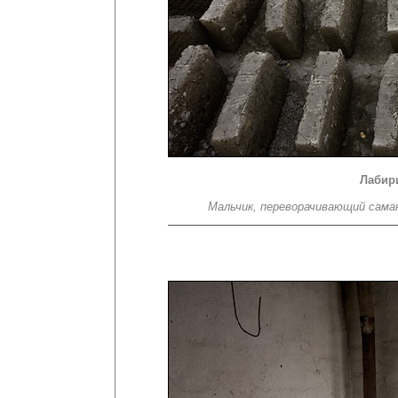
Лабир
Мальчик, переворачивающий саман