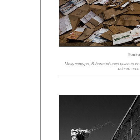
Попко
Макулатура. В доме одного цыгана со
сдаст ее в