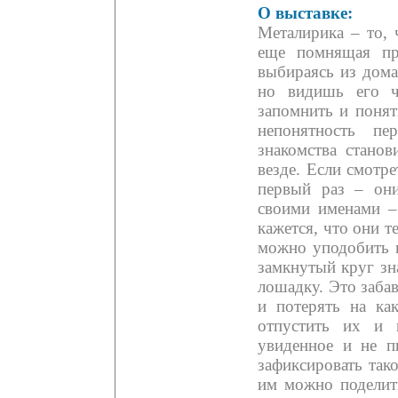
О выставке:
Металирика – то, 
еще помнящая пр
выбираясь из дома
но видишь его ч
запомнить и поня
непонятность пе
знакомства стано
везде. Если смотр
первый раз – он
своими именами –
кажется, что они 
можно уподобить 
замкнутый круг зн
лошадку. Это заба
и потерять на ка
отпустить их и 
увиденное и не п
зафиксировать тако
им можно поделит