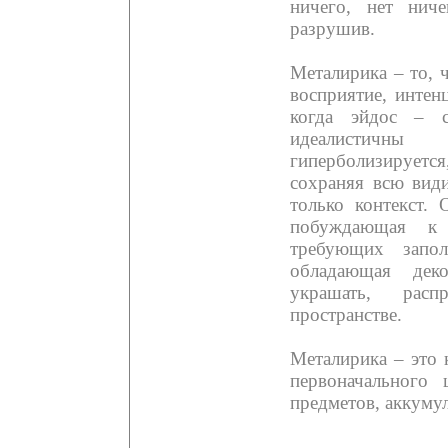
ничего, нет нич
разрушив.
Металирика – то, 
восприятие, интен
когда эйдос – 
идеалистичн
гиперболизируется
сохраняя всю види
только контекст. 
побуждающая к 
требующих запо
обладающая деко
украшать, рас
пространстве.
Металирика – это 
первоначального 
предметов, аккуму