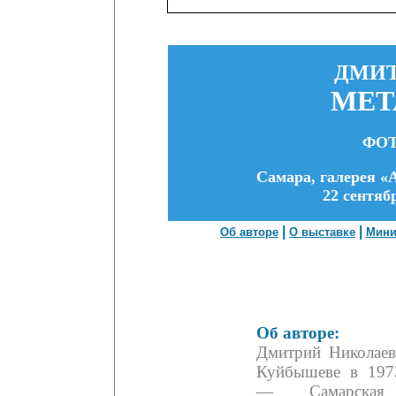
ДМИТ
МЕТ
ФО
Самара, галерея 
22 сентяб
|
|
Об авторе
О выставке
Мин
Об авторе:
Дмитрий Николаев
Куйбышеве в 1973
— Самарская а